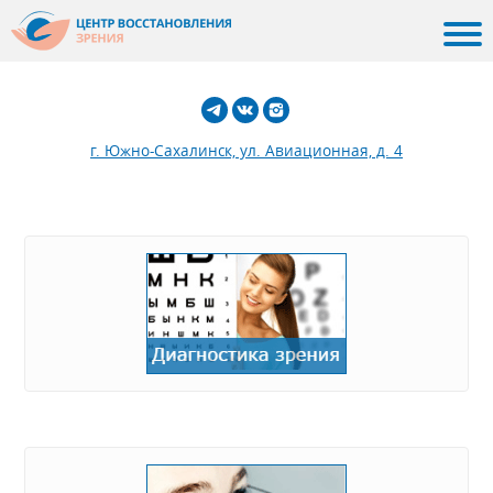
г. Южно-Сахалинск, ул. Авиационная, д. 4