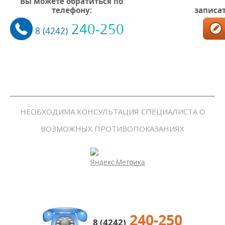
Вы можете обратиться по
телефону:
записат
240-250
8 (4242)
НЕОБХОДИМА КОНСУЛЬТАЦИЯ СПЕЦИАЛИСТА О
ВОЗМОЖНЫХ ПРОТИВОПОКАЗАНИЯХ
240-250
8 (4242)