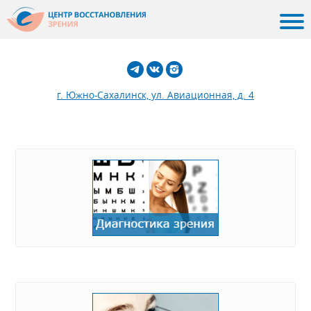
г. Южно-Сахалинск, ул. Авиационная, д. 4