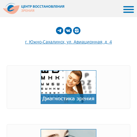
г. Южно-Сахалинск, ул. Авиационная, д. 4