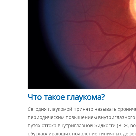
Что такое глаукома?
Сегодня глаукомой принято называть хронич
периодическим повышением внутриглазного д
путях оттока внутриглазной жидкости (ВГЖ, во
обуславливающих появление типичных дефект