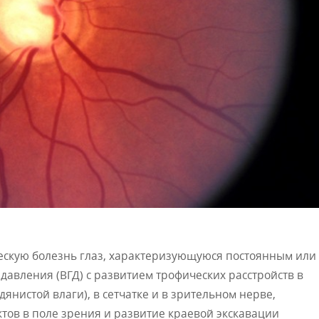
ескую болезнь глаз, характеризующуюся постоянным или
авления (ВГД) с развитием трофических расстройств в
дянистой влаги), в сетчатке и в зрительном нерве,
ов в поле зрения и развитие краевой экскавации