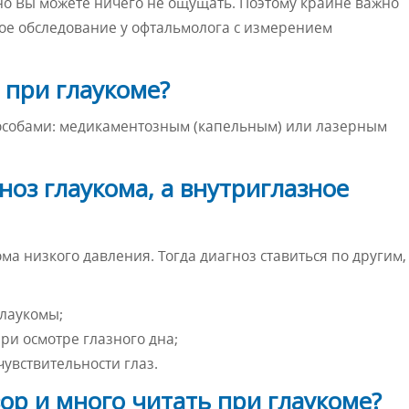
 но Вы можете ничего не ощущать. Поэтому крайне важно
ное обследование у офтальмолога с измерением
 при глаукоме?
пособами: медикаментозным (капельным) или лазерным
оз глаукома, а внутриглазное
ма низкого давления. Тогда диагноз ставиться по другим,
глаукомы;
ри осмотре глазного дна;
увствительности глаз.
ор и много читать при глаукоме?