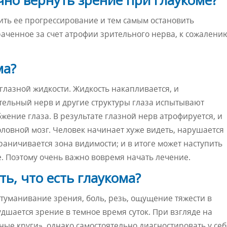
ить ее прогрессирование и тем самым остановить
аченное за счет атрофии зрительного нерва, к сожалени
ма?
лазной жидкости. Жидкость накапливается, и
тельный нерв и другие структуры глаза испытывают
ение глаза. В результате глазной нерв атрофируется, и
оловной мозг. Человек начинает хуже видеть, нарушается
раничивается зона видимости; и в итоге может наступить
е. Поэтому очень важно вовремя начать лечение.
ь, что есть глаукома?
туманивание зрения, боль, резь, ощущение тяжести в
удшается зрение в темное время суток. При взгляде на
ые круги», однако самостоятельно диагностировать у себ