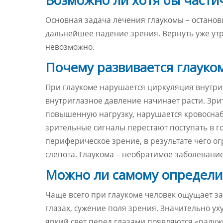
Основная задача лечения глаукомы – останов
дальнейшее падение зрения. Вернуть уже утр
невозможно.
Почему развивается глауко
При глаукоме нарушается циркуляция внутриг
внутриглазное давление начинает расти. Зри
повышенную нагрузку, нарушается кровоснабж
зрительные сигналы перестают поступать в г
периферическое зрение, в результате чего ог
слепота. Глаукома – необратимое заболевани
Можно ли самому определит
Чаще всего при глаукоме человек ощущает за
глазах, сужение поля зрения. Значительно ух
яркий свет перед глазами появляются «радужн