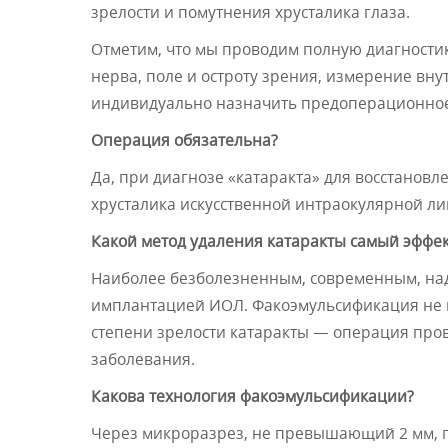
зрелости и помутнения хрусталика глаза.
Отметим, что мы проводим полную диагностик
нерва, поле и остроту зрения, измерение вн
индивидуально назначить предоперационное 
Операция обязательна?
Да, при диагнозе «катаракта» для восстанов
хрусталика искусственной интраокулярной ли
Какой метод удаления катаракты самый эффе
Наиболее безболезненным, современным, на
имплантацией ИОЛ. Факоэмульсификация не и
степени зрелости катаракты — операция пров
заболевания.
Какова технология факоэмульсификации?
Через микроразрез, не превышающий 2 мм, п