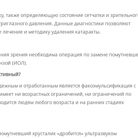
у, также определяющую состояние сетчатки и зрительног
утриглазного давления. Данные диагностики позволяют
лечение и методику удаления катаракты.
ления зрения необходима операция по замене помутневш
нзой (ИОЛ).
ктивный?
дежным и отработанным является факоэмульсификация с
меет ни возрастных ограничений, ни ограничений по
одится людям любого возраста и на ранних стадиях
омутневший хрусталик «дробится» ультразвуком