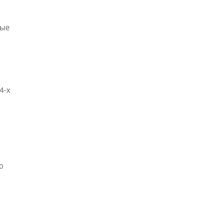
ные
4-х
ю