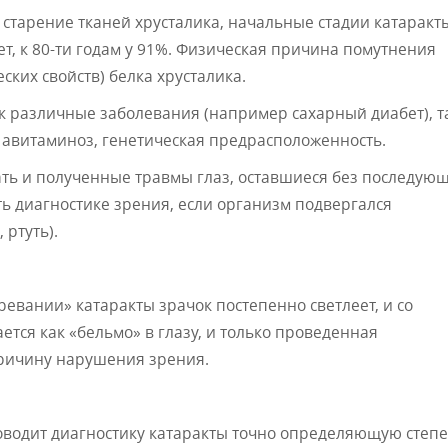
старение тканей хрусталика, начальные стадии катаракт
ет, к 80-ти годам у 91%. Физическая причина помутнения
ких свойств) белка хрусталика.
ак различные заболевания (например сахарный диабет), т
, авитаминоз, генетическая предрасположенность.
ать и полученные травмы глаз, оставшиеся без последую
ть диагностике зрения, если организм подвергался
 ртуть).
озревании» катаракты зрачок постепенно светлеет, и со
тся как «бельмо» в глазу, и только проведенная
причину нарушения зрения.
оводит диагностику катаракты точно определяющую степ