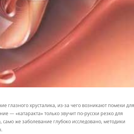
ние глазного хрусталика, из-за чего возникают помехи дл
ние — «катаракта» только звучит по-русски резко для
), само же заболевание глубоко исследовано, методики
.